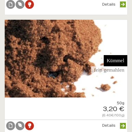
Details
Kümmel
fein gemahlen
50g
3,20 €
{6.40€/100g}
Details