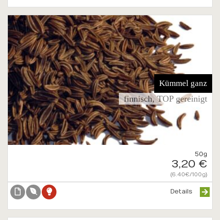
Kümmel ganz
finnisch, TOP gereinigt
50g
3,20 €
{6.40€/100g}
Details