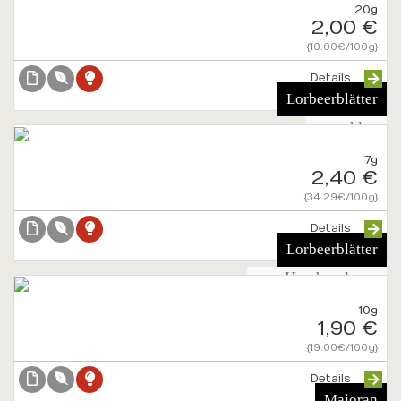
20g
2,00 €
{10.00€/100g}
Details
Lorbeerblätter
gemahlen
7g
2,40 €
{34.29€/100g}
Details
Lorbeerblätter
von Hand verlesen
10g
1,90 €
{19.00€/100g}
Details
Majoran