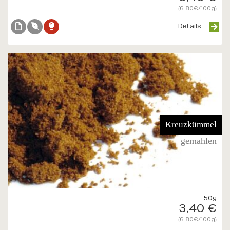
{6.80€/100g}
Details
Kreuzkümmel
gemahlen
50g
3,40 €
{6.80€/100g}