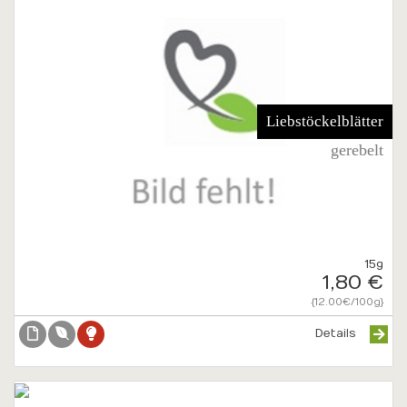
Liebstöckelblätter
gerebelt
15g
1,80 €
{12.00€/100g}
Details