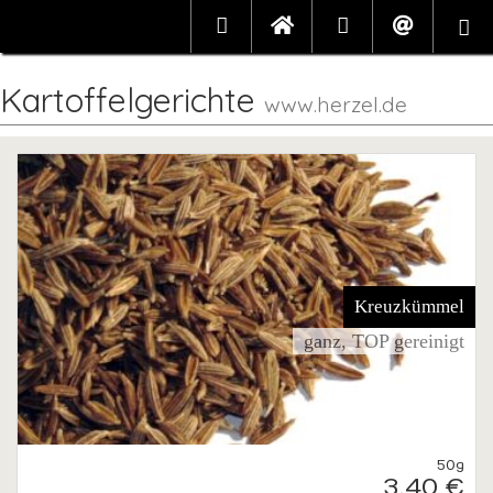
Kartoffelgerichte
www.herzel.de
Kreuzkümmel
ganz, TOP gereinigt
50g
3,40 €