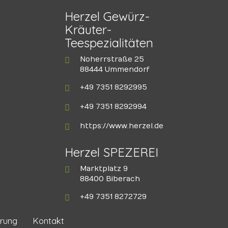
Herzel Gewürz-
Kräuter-
Teespezialitäten
Noherrstraße 25
88444 Ummendorf
+49 7351 8292995
+49 7351 8292994
https://www.herzel.de
Herzel SPEZEREI
Marktplatz 9
88400 Biberach
+49 7351 8272729
rung
Kontakt