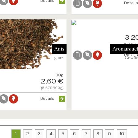
Details
Detail
3,2
{6.40€/
Anis
Aromarauc
Detail
ganz
Gewür
30g
2,60 €
{8.67€/100g}
Details
1
2
3
4
5
6
7
8
9
10