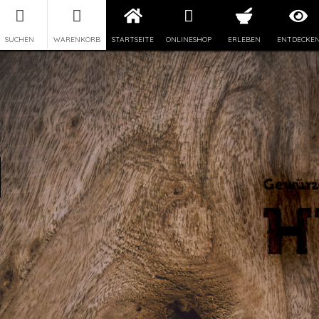
SUCHEN
WARENKORB
STARTSEITE
ONLINESHOP
ERLEBEN
ENTDECKE