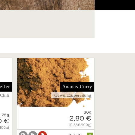
effer
Ananas-Curry
Chili
Gewürzzubereitung
30g
25g
2,80 €
0 €
{9.33€/100g}
100g}