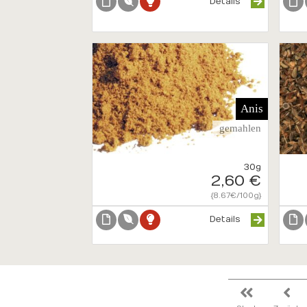
Details
Anis
gemahlen
30g
2,60 €
{8.67€/100g}
Details