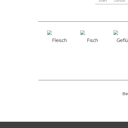
Start
Zurück
Fleisch
Fisch
Geflü
Be