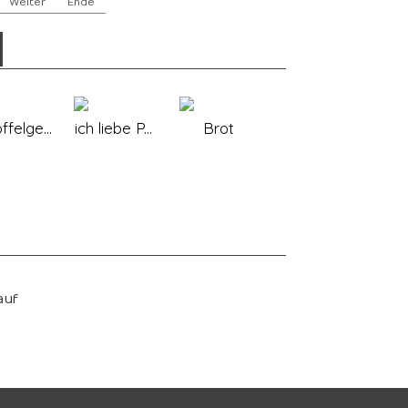
Weiter
Ende
ffelge...
ich liebe P...
Brot
auf