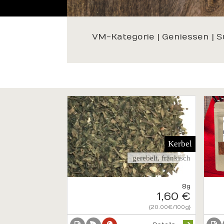
VM-Kategorie | Geniessen | 
Kerbel
gerebelt, fränkisch
8g
1,60 €
{20.00€/100g}