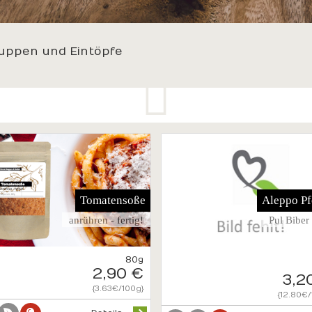
Suppen und Eintöpfe
Tomatensoße
Aleppo Pf
anrühren - fertig!
Pul Biber 
80g
2,90 €
3,2
{3.63€/100g}
{12.80€/