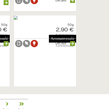
Details
s
50g
50g
0 €
2,90 €
100g}
{5.80€/100g}
hsalz
Aromatensalz
s
Details
zsalz
Gewürzsalz