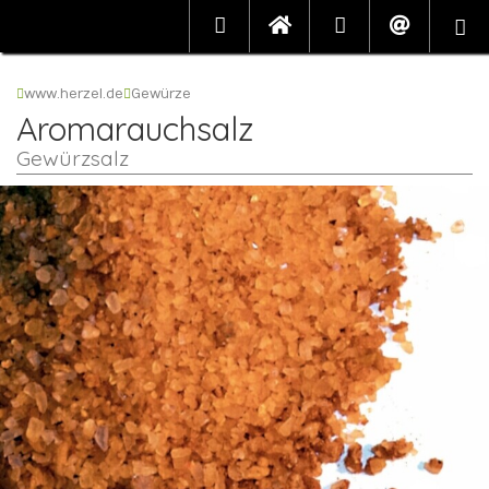
www.herzel.de
Gewürze
Aromarauchsalz
Gewürzsalz