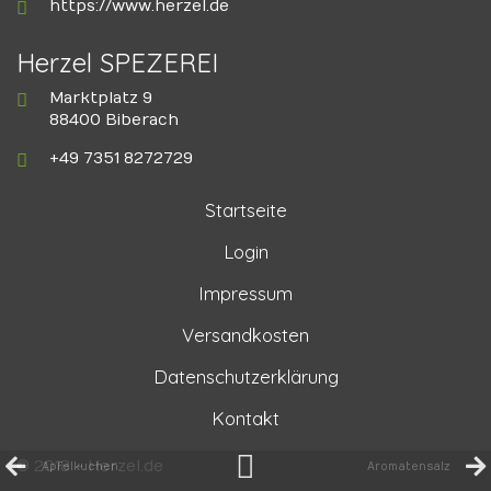
https://www.herzel.de
Herzel SPEZEREI
Marktplatz 9
88400 Biberach
+49 7351 8272729
Startseite
Login
Impressum
Versandkosten
Datenschutzerklärung
Kontakt
© 2018 - Herzel.de
Apfelkuchen
Aromatensalz