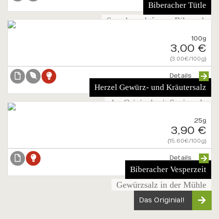
Biberacher Tütle
So schmeckt´s aus Biberach
100g
3,00 €
{3.00€/100g}
Details
Herzel Gewürz- und Kräutersalz
das Original mit Speisesalz
25g
3,90 €
{15.60€/100g}
Details
Biberacher Vesperzeit
Gewürzsalz in der Mühle
Das Originial!