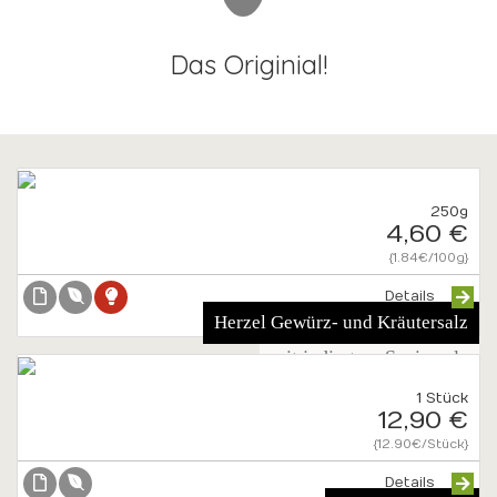
Das Originial!
250g
4,60 €
{1.84€/100g}
Details
Herzel Gewürz- und Kräutersalz
mit jodiertem Speisesalz
1 Stück
12,90 €
{12.90€/Stück}
Details