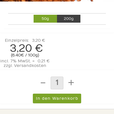
50g
200g
Einzelpreis:
3,20 €
3,20 €
{6.40€ / 100g}
incl. 7% MwSt. =
0,21 €
zzgl.
Versandkosten