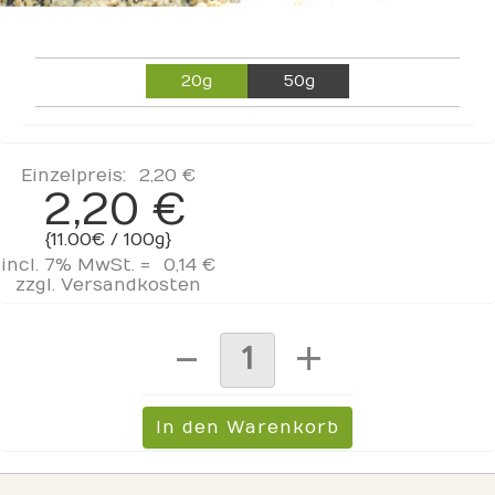
20g
50g
Einzelpreis:
2,20 €
2,20 €
{11.00€ / 100g}
incl. 7% MwSt. =
0,14 €
zzgl.
Versandkosten