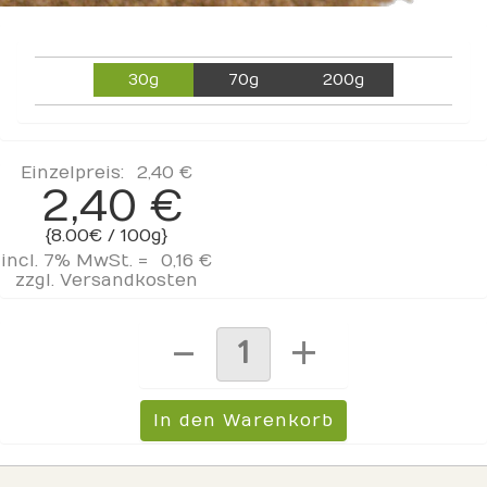
30g
70g
200g
Einzelpreis:
2,40 €
2,40 €
{8.00€ / 100g}
incl. 7% MwSt. =
0,16 €
zzgl.
Versandkosten