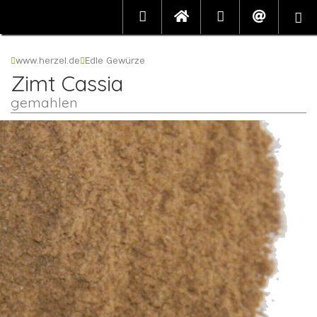
www.herzel.de
Edle Gewürze
Zimt Cassia
gemahlen