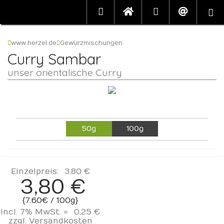
www.herzel.de
Gewürzmischungen
Curry Sambar
unser orientalische Curry
50g
100g
Einzelpreis:
3,80 €
3,80 €
{7.60€ / 100g}
incl. 7% MwSt. =
0,25 €
zzgl.
Versandkosten