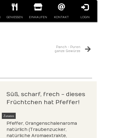
N
GENIESSEN
EINKAUFEN
KONTAKT
LOGIN
Panch - Puren
ganze Gewürze
Süß, scharf, frech - dieses
Früchtchen hat Pfeffer!
Zutaten
Pfeffer, Orangenschalenaroma
natürlich (Traubenzucker,
natürliche Aromaextrakte,