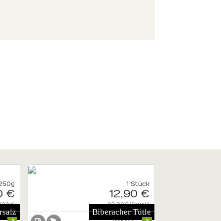
250g
1 Stück
0 €
12,90 €
100g}
{12.90€/Stück}
rsalz
Biberacher Tütle