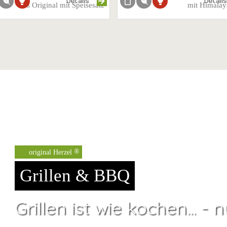
Details
Detail
das Original mit Speisesalz
mit Himalay
original Herzel
Grillen & BBQ
Grillen ist wie kochen... - n