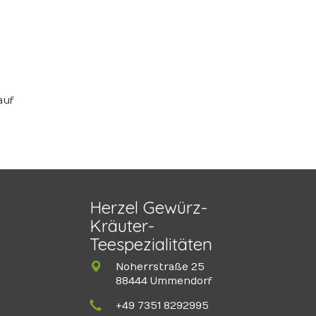
auf
Herzel Gewürz-
Kräuter-
Teespezialitäten
Noherrstraße 25
88444 Ummendorf
+49 7351 8292995