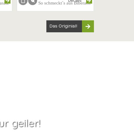
s
Details
asalz
So schmeckt´s aus Biberach
Das Originial!
ur geiler!