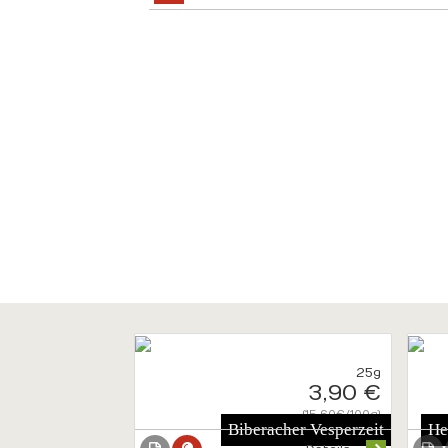
25g
3,90 €
{15.60€/100g}
Biberacher Vesperzeit
He