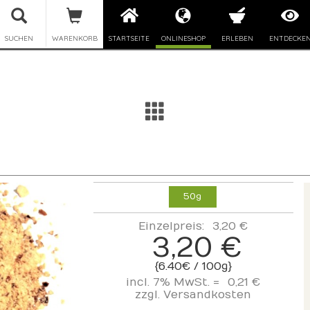
SUCHEN
WARENKORB
STARTSEITE
ONLINESHOP
ERLEBEN
ENTDECKE
50g
Einzelpreis:
3,20 €
3,20 €
{6.40€ / 100g}
incl. 7% MwSt. =
0,21 €
zzgl.
Versandkosten