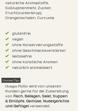
natürliche Aromastoffe,
Süßlupinenmehl, Zucker,
Fruchtzuckersirup),
Orangenschalen, Curcuma
glutenfrei
vegan
ohne Konservierungsstoffe
ohne Geschmacksverstärker
laktosefrei
ohne künstliche Aromen
natürlich aromatisiert
Gourmet-Tipp
wird von unseren
Orangen Pfeffer
Kunden gerne für die Zubereitung
von
Fisch
, Beilagen
, Salat
, Suppen
& Eintöpfe
, Gemüse
, Nudelgerichte
und Geflügel
verwendet.