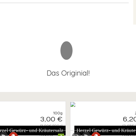
Das Originial!
100g
3,00 €
6,2
{3.00€/100g}
{2.48€/
rzel Gewürz- und Kräutersalz
Herzel Gewürz- und Kräute