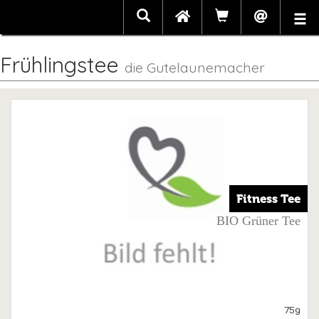
Frühlingstee
die Gutelaunemacher
Fitness Tee
BIO Grüner Tee
75g