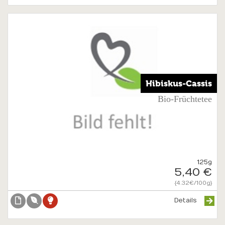
Hibiskus-Cassis
Bio-Früchtetee
125g
5,40 €
{4.32€/100g}
Details