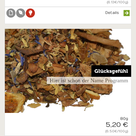
{6.13€/100g}
Details
Glücksgefühl
Hier ist schon der Name Programm
80g
5,20 €
{6.50€/100g}