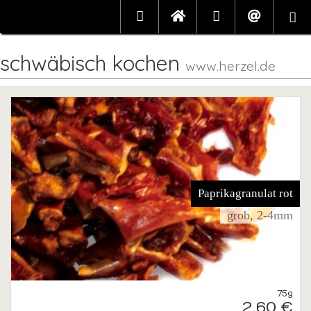
schwäbisch kochen
www.herzel.de
Paprikagranulat rot
grob, 2-4mm
75g
2,60 €