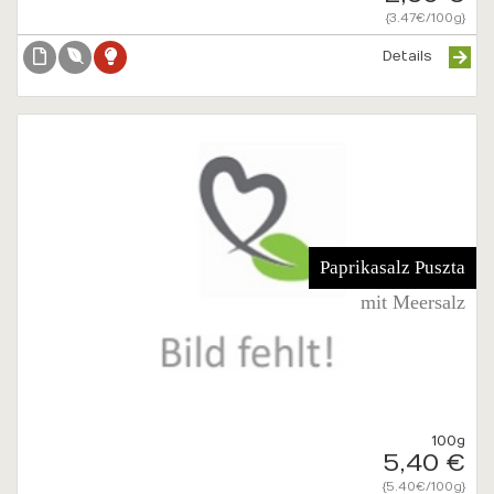
{3.47€/100g}
Details
Paprikasalz Puszta
mit Meersalz
100g
5,40 €
{5.40€/100g}