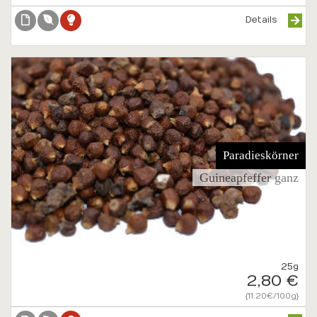
Details
Paradieskörner
Guineapfeffer ganz
25g
2,80 €
{11.20€/100g}