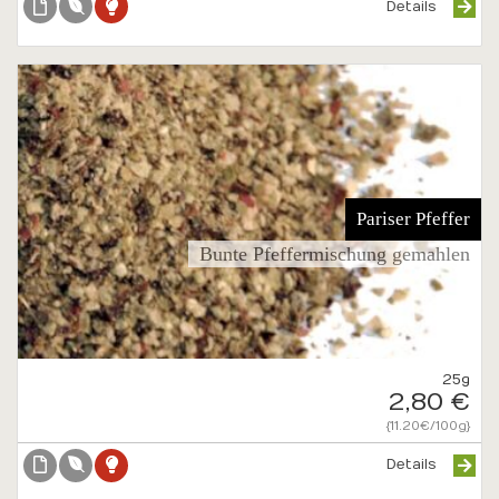
Details
Pariser Pfeffer
Bunte Pfeffermischung gemahlen
25g
2,80 €
{11.20€/100g}
Details