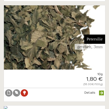
Petersilie
gerebelt, 3mm
10g
1,80 €
{18.00€/100g}
Details