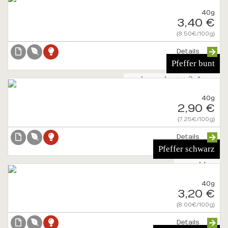
40g
3,40 €
{8.50€/100g}
Details
Pfeffer bunt
grob geschrotet 2-4mm
40g
2,90 €
{7.25€/100g}
Details
Pfeffer schwarz
gemahlen
40g
3,20 €
{8.00€/100g}
Details