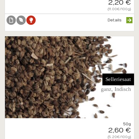
2,20 €
{11.00€/100g}
Details
Selleriesaat
ganz, Indisch
50g
2,60 €
{5.20€/100g}