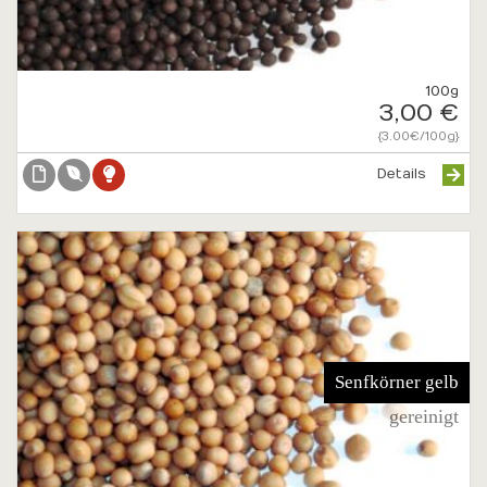
100g
3,00 €
{3.00€/100g}
Details
Senfkörner gelb
gereinigt