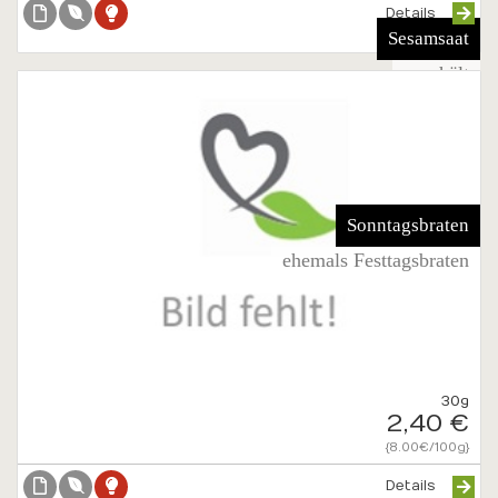
Details
Sesamsaat
geschält
Sonntagsbraten
ehemals Festtagsbraten
30g
2,40 €
{8.00€/100g}
Details