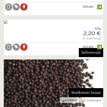
Details
50g
2,20 €
{4.40€/100g}
Details
Selleriesalz
mit Meersalz
Senfkörner braun
gereinigt und verlesen