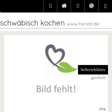
schwäbisch kochen
www.herzel.de
Sellerieblätter
gerebelt
20g