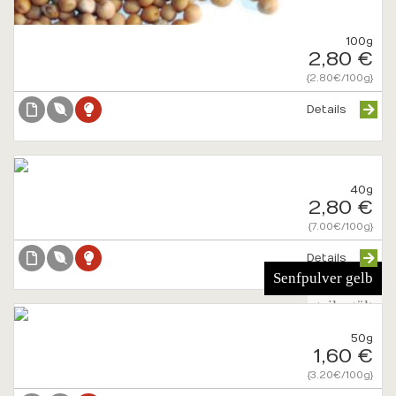
100g
2,80 €
{2.80€/100g}
Details
40g
2,80 €
{7.00€/100g}
Details
Senfpulver gelb
teilentölt
50g
1,60 €
{3.20€/100g}