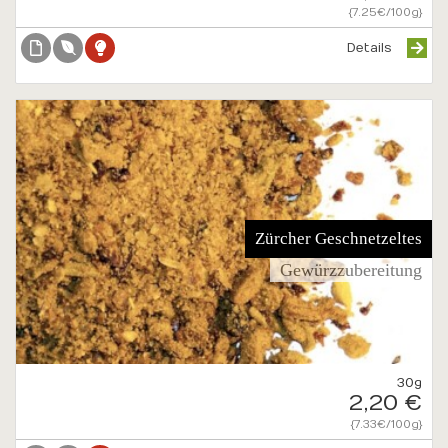
{7.25€/100g}
Details
Zürcher Geschnetzeltes
Gewürzzubereitung
30g
2,20 €
{7.33€/100g}