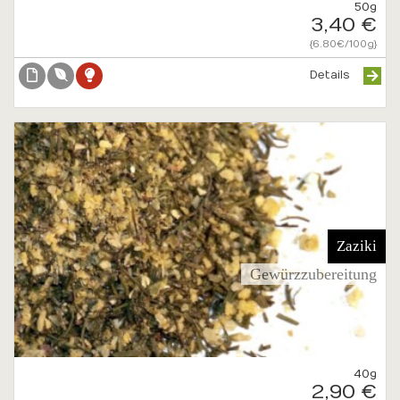
50g
3,40 €
{6.80€/100g}
Details
Zaziki
Gewürzzubereitung
40g
2,90 €